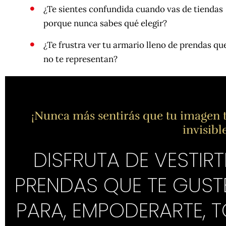
¿Te sientes confundida cuando vas de tiendas
porque nunca sabes qué elegir?
¿Te frustra ver tu armario lleno de prendas qu
no te representan?
¡Nunca más sentirás que tu imagen te
invisibl
DISFRUTA DE VESTIR
PRENDAS QUE TE GUSTE
PARA, EMPODERARTE, 