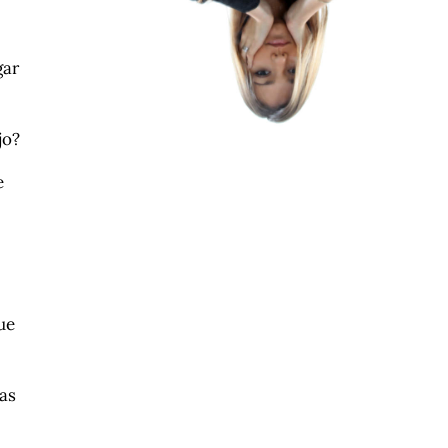
gar
jo?
e
ue
as