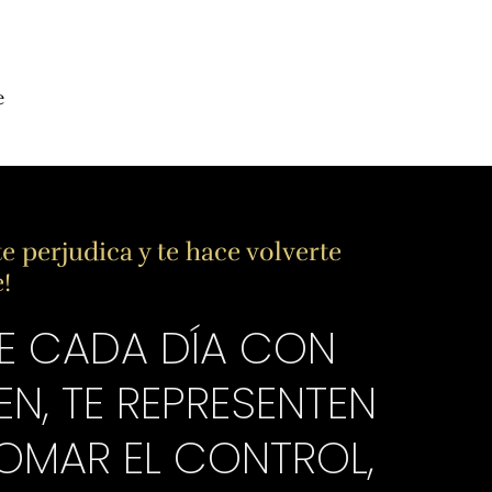
e
 perjudica y te hace volverte
e!
TE CADA DÍA CON
N, TE REPRESENTEN
TOMAR EL CONTROL,