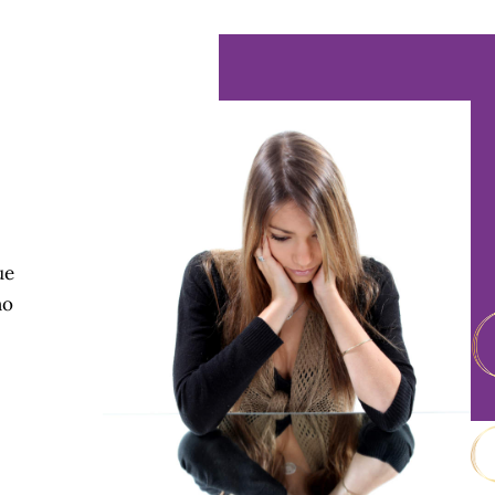
ue
no