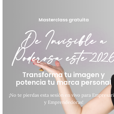
Masterclass gratuita
De Invisible a
Poderosa este 202
Transforma tu imagen y
potencia tu marca personal
¡No te pierdas esta sesión en vivo para Empresar
y Emprendedoras!