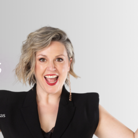
6
ias