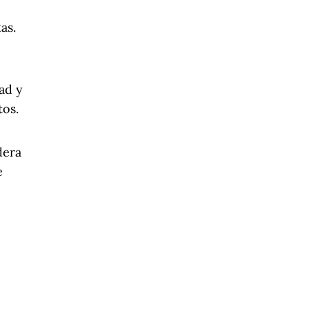
as.
ad y
tos.
dera
e