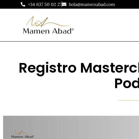
+34 637 50 02 27
hola@mamenabad.com
Registro Mastercl
Po