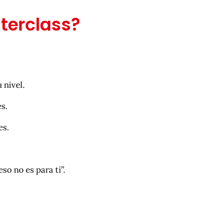
terclass?
 nivel.
s.
es.
so no es para ti”.