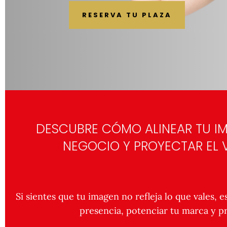
RESERVA TU PLAZA
DESCUBRE CÓMO ALINEAR TU IM
NEGOCIO Y PROYECTAR EL V
Si sientes que tu imagen no refleja lo que vales, e
presencia, potenciar tu marca y pr