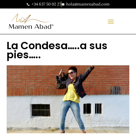
+34 637 50 02 27
hola@mamenabad.com
La Condesa…..a sus
pies…..