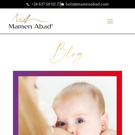
+34 637 50 02 27
hola@mamenabad.com
Blog