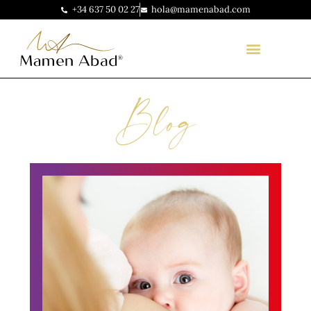
+34 637 50 02 27
hola@mamenabad.com
Blog