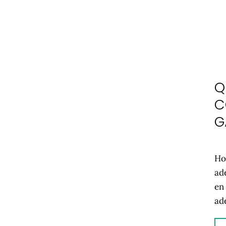
Q
C
G
Ho
ad
en
ad