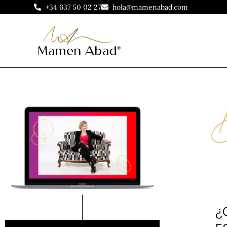
+34 637 50 02 27
hola@mamenabad.com
¿