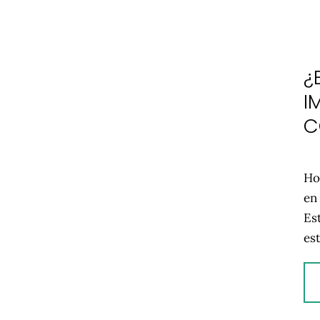
¿
I
C
Ho
en 
Es
es